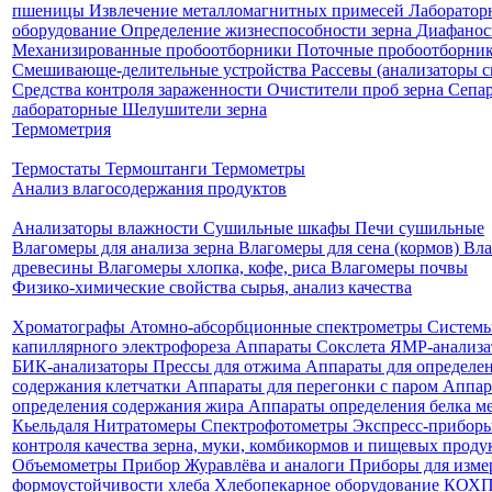
пшеницы
Извлечение металломагнитных примесей
Лаборатор
оборудование
Определение жизнеспособности зерна
Диафанос
Механизированные пробоотборники
Поточные пробоотборни
Смешивающе-делительные устройства
Рассевы (анализаторы 
Средства контроля зараженности
Очистители проб зерна
Сепа
лабораторные
Шелушители зерна
Термометрия
Термостаты
Термоштанги
Термометры
Анализ влагосодержания продуктов
Анализаторы влажности
Сушильные шкафы
Печи сушильные
Влагомеры для анализа зерна
Влагомеры для сена (кормов)
Вла
древесины
Влагомеры хлопка, кофе, риса
Влагомеры почвы
Физико-химические свойства сырья, анализ качества
Хроматографы
Атомно-абсорбционные спектрометры
Систем
капиллярного электрофореза
Аппараты Сокслета
ЯМР-анализа
БИК-анализаторы
Прессы для отжима
Аппараты для определе
содержания клетчатки
Аппараты для перегонки с паром
Аппар
определения содержания жира
Аппараты определения белка м
Кьельдаля
Нитратомеры
Спектрофотометры
Экспресс-приборы
контроля качества зерна, муки, комбикормов и пищевых проду
Объемометры
Прибор Журавлёва и аналоги
Приборы для изме
формоустойчивости хлеба
Хлебопекарное оборудование КОХ