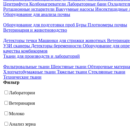
Центрифуги
Колбонагреватели
Лабораторные бани
Охладител
Ротационные испарители
Вакуумные насосы
Инсектицидные 
Оборудование для анализа почвы
Оборудование для подготовки проб
Буры
Плотномеры почвы
Ветеринария и животноводство
Детекторы течки
Машинки для стрижки животных
Ветеринар
УЗИ сканеры
Детекторы беременности
Оборудование для опре
качества комбикормов
Ткани для производств и лабораторий
Фильтровальные ткани
Шерстяные ткани
Обтирочные матери
Хлопчатобумажные ткани
Тяжелые ткани
Стеклянные ткани
Технические ткани
Фильтр
Лаборатории
Ветеринария
Молоко
Анализ зерна