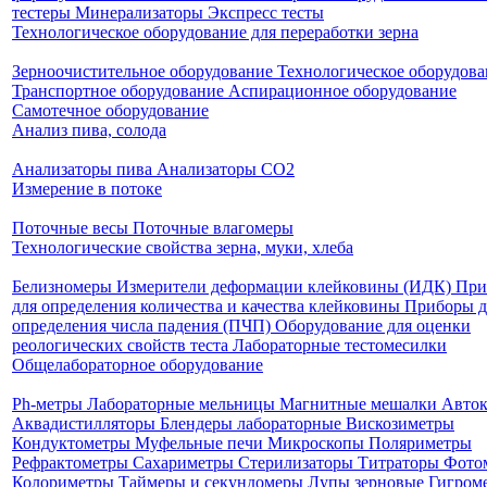
тестеры
Минерализаторы
Экспресс тесты
Технологическое оборудование для переработки зерна
Зерноочистительное оборудование
Технологическое оборудова
Транспортное оборудование
Аспирационное оборудование
Самотечное оборудование
Анализ пива, солода
Анализаторы пива
Анализаторы СО2
Измерение в потоке
Поточные весы
Поточные влагомеры
Технологические свойства зерна, муки, хлеба
Белизномеры
Измерители деформации клейковины (ИДК)
При
для определения количества и качества клейковины
Приборы д
определения числа падения (ПЧП)
Оборудование для оценки
реологических свойств теста
Лабораторные тестомесилки
Общелабораторное оборудование
Ph-метры
Лабораторные мельницы
Магнитные мешалки
Авто
Аквадистилляторы
Блендеры лабораторные
Вискозиметры
Кондуктометры
Муфельные печи
Микроскопы
Поляриметры
Рефрактометры
Сахариметры
Стерилизаторы
Титраторы
Фото
Колориметры
Таймеры и секундомеры
Лупы зерновые
Гигром