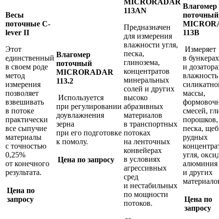
MICRORADAR
Влагомер
113AN
Весы
поточный
поточные C-
MICROR
Предназначен
lever II
113B
для измерения
влажности угля,
Этот
Измеряет
песка,
Влагомер
единственный
в бункерах
глинозема,
поточный
в своем роде
и дозатора
концентратов
MICRORADAR
метод
влажность
минеральных
113.2
измерения
силикатно
солей и других
позволяет
массы,
Используется
высоко
взвешивать
формовоч
при регулировании
абразивных
в потоке
смесей, г
доувлажнения
материалов
практически
порошков,
зерна
в транспортных
все сыпучие
песка, щеб
при его подготовке
потоках
материалы
рудных
к помолу.
на ленточных
с точностью
концентра
конвейерах
0,25%
угля, окси
в условиях
Цена по запросу
от конечного
алюминия
агрессивных
результата.
и других
сред
материало
и нестабильных
Цена по
по мощности
запросу
Цена по
потоков.
запросу