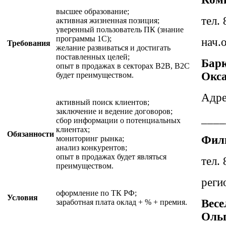
высшее образование;
тел.
активная жизненная позиция;
уверенный пользователь ПК (знание
программы 1С);
нач.
Требования
желание развиваться и достигать
поставленных целей;
Бар
опыт в продажах в секторах B2B, B2C
Окс
будет преимуществом.
Адре
активный поиск клиентов;
заключение и ведение договоров;
____
сбор информации о потенциальных
клиентах;
Обязанности
Фили
мониторинг рынка;
анализ конкурентов;
опыт в продажах будет являться
тел.
преимуществом.
реги
оформление по ТК РФ;
Условия
Весе
заработная плата оклад + % + премия.
Ольг