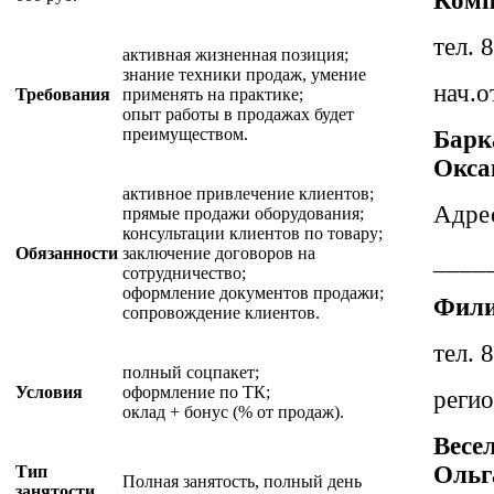
Комп
тел. 
активная жизненная позиция;
знание техники продаж, умение
нач.о
Требования
применять на практике;
опыт работы в продажах будет
преимуществом.
Барк
Окса
активное привлечение клиентов;
Адрес
прямые продажи оборудования;
консультации клиентов по товару;
Обязанности
заключение договоров на
____
сотрудничество;
оформление документов продажи;
Фили
сопровождение клиентов.
тел. 
полный соцпакет;
Условия
оформление по ТК;
реги
оклад + бонус (% от продаж).
Весе
Ольг
Тип
Полная занятость, полный день
занятости