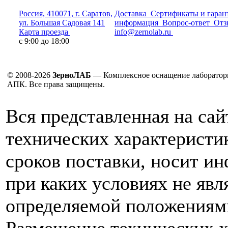
Россия, 410071, г. Саратов,
Доставка
Сертификаты и гаран
ул. Большая Садовая 141
информация
Вопрос-ответ
Отз
Карта проезда
info@zernolab.ru
с 9:00 до 18:00
© 2008-2026
ЗерноЛАБ
— Комплексное оснащение лаборатор
АПК. Все права защищены.
Вся представленная на са
технических характеристик
сроков поставки, носит и
при каких условиях не явл
определяемой положениям
Размещение технических х