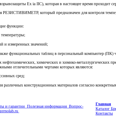
взрывозащиты Ex ia IIC), которая в настоящее время проходит с
ия РЕЗИСТИВИМЕТР, который предназначен для контроля темпер
щие функции:
 температуры;
й и измеренных значений;
также функциональных таблиц в персональный компьютер
(ПК
) 
 нефтехимических, химических и химико-металлургических пред
ажными отличительными чертами которых являются:
ссивных сред;
 различных конструкционных материалов согласно конкретным 
Главная
ты и гарантии
Полезная информация
Вопрос-
Каталог
Бр
zernolab.ru
Контакты