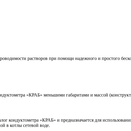
проводимости растворов при помощи надежного и простого беск
ондуктометра
«КРАБ
» меньшими габаритами и массой
(конструк
алог кондуктометра
«КРАБ
» и предназначается для использован
ой в котлы сетевой воде.