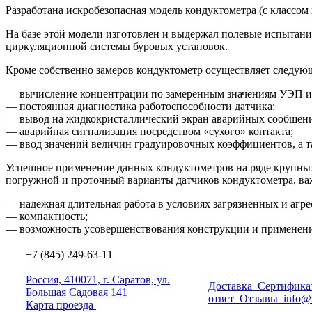
Разработана искробезопасная модель кондуктометра
(с
классом 
На базе этой модели изготовлен и выдержал полевые испытан
циркуляционной системы буровых установок.
Кроме собственно замеров кондуктометр осуществляет следую
— вычисление концентрации по замеренным значениям УЭП и
— постоянная диагностика работоспособности датчика;
— вывод на жидкокристаллический экран аварийных сообщени
— аварийная сигнализация посредством
«сухого
» контакта;
— ввод значений величин градуировочных коэффициентов, а 
Успешное применение данных кондуктометров на ряде крупных
погружной и проточный варианты датчиков кондуктометра, в
— надежная длительная работа в условиях загрязненных и агре
— компактность;
— возможность усовершенствования конструкции и применения
+7 (845) 249-63-11
Россия, 410071, г. Саратов, ул.
Доставка
Сертифика
Большая Садовая 141
ответ
Отзывы
info@
Карта проезда