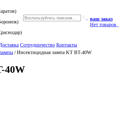
аратов)
ваш заказ
оронеж)
Нет товаров
раснодар)
Доставка
Сотрудничество
Контакты
лампы
/
Инсектицидная лампа KT BT-40W
T-40W