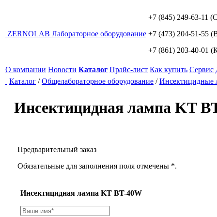
+7 (845) 249-63-11
(С
ZERNO
LAB
Лабораторное оборудование
+7 (473) 204-51-55
(В
+7 (861) 203-40-01
(К
О компании
Новости
Каталог
Прайс-лист
Как купить
Сервис
Каталог
/
Общелабораторное оборудование
/
Инсектицидные 
Инсектицидная лампа KT B
Предварительный заказ
Обязательные для заполнения поля отмечены *.
Инсектицидная лампа KT BT-40W