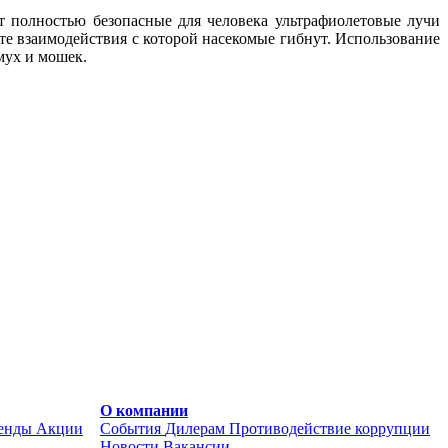
т полностью безопасные для человека ультрафиолетовые лучи
те взаимодействия с которой насекомые гибнут. Использование
мух и мошек.
О компании
енды
Акции
События
Дилерам
Противодействие коррупции
Новости
Вакансии