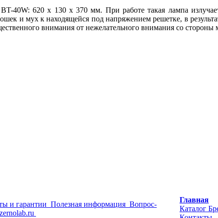
T-40W: 620 х 130 х 370 мм. При работе такая лампа излучае
ошек и мух к находящейся под напряжением решетке, в результа
щественного внимания от нежелательного внимания со стороны 
Главная
ты и гарантии
Полезная информация
Вопрос-
Каталог
Бр
zernolab.ru
Контакты