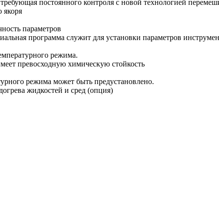
требующая постоянного контроля с новой технологией перемеш
 якоря
чность параметров
альная программа служит для установки параметров инструмент
емпературного режима.
 имеет превосходную химическую стойкость
урного режима может быть предустановлено.
огрева жидкостей и сред
(опция
)