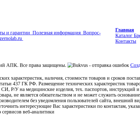
Главная
ты и гарантии
Полезная информация
Вопрос-
Каталог
Бр
zernolab.ru
Контакты
ий АПК. Все права защищены.
Созд
ских характеристик, наличия, стоимости товаров и сроков пост
татьи 437 ГК РФ. Размещение технических характеристик товаро
 СИ, Р/У на медицинские изделия, тех. паспортов, инструкций и
овара, не является обязательством и не может служить основани
изводителем без уведомления пользователей сайта, внешний ви
 уточнить интересующие Вас характеристики по контактам, указа
 сервисов веб-аналитики