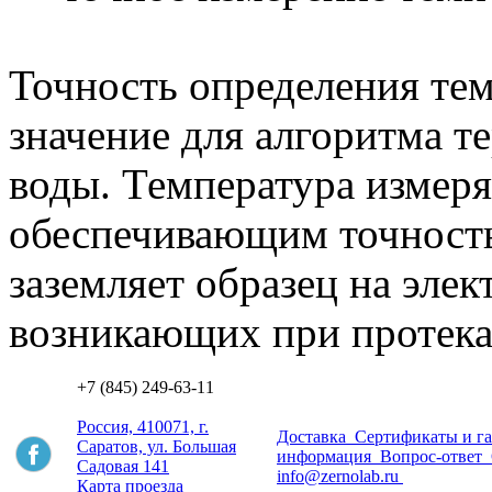
Точность определения те
значение для алгоритма т
воды. Температура измер
обеспечивающим точность
заземляет образец на элек
возникающих при протека
+7 (845) 249-63-11
Россия, 410071, г.
Доставка
Сертификаты и г
Саратов, ул. Большая
информация
Вопрос-ответ
Садовая 141
info@zernolab.ru
Карта проезда