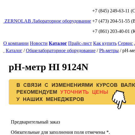
+7 (845) 249-63-11
(С
ZERNO
LAB
Лабораторное оборудование
+7 (473) 204-51-55
(В
+7 (861) 203-40-01
(К
О компании
Новости
Каталог
Прайс-лист
Как купить
Сервис
Каталог
/
Общелабораторное оборудование
/
Ph-метры
/
рН-ме
рН-метр HI 9124N
Предварительный заказ
Обязательные для заполнения поля отмечены *.