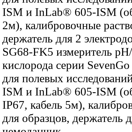
ISM и InLab® 605-ISM
(о
2м), калибровочные раств
держатель для 2 электрод
SG68-FK5 измеритель pH/
кислорода серии SevenGo
для полевых исследований
ISM и InLab® 605-ISM
(о
IP67, кабель 5м), калибр
для образцов, держатель 
чемоданчик