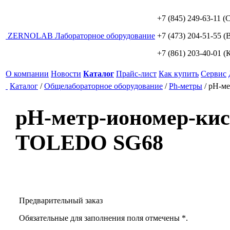
+7 (845) 249-63-11
(С
ZERNO
LAB
Лабораторное оборудование
+7 (473) 204-51-55
(В
+7 (861) 203-40-01
(К
О компании
Новости
Каталог
Прайс-лист
Как купить
Сервис
Каталог
/
Общелабораторное оборудование
/
Ph-метры
/
рН-м
рН-метр-иономер-к
TOLEDO SG68
Предварительный заказ
Обязательные для заполнения поля отмечены *.