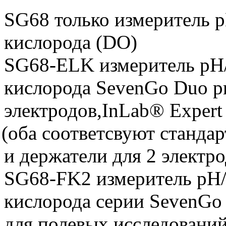
SG68 только измеритель 
кислорода
(DO
)
SG68-ELK измеритель pH/
кислорода SevenGo Duo p
электродов,InLab® Exper
(оба
соответсвуют стандарт
и держатели для 2 электр
SG68-FK2 измеритель pH/
кислорода серии SevenGo
для полевых исследований