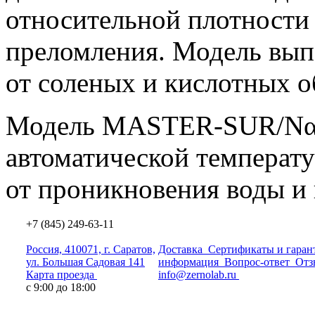
относительной плотности
преломления. Модель вып
от соленых и кислотных о
Модель MASTER-SUR/Nα 
автоматической температ
от проникновения воды и
+7 (845) 249-63-11
Россия, 410071, г. Саратов,
Доставка
Сертификаты и гаран
ул. Большая Садовая 141
информация
Вопрос-ответ
Отз
Карта проезда
info@zernolab.ru
с 9:00 до 18:00