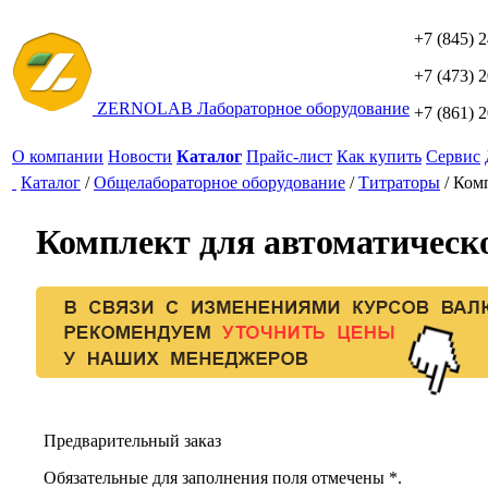
+7 (845) 
+7 (473) 
ZERNO
LAB
Лабораторное оборудование
+7 (861) 
О компании
Новости
Каталог
Прайс-лист
Как купить
Сервис
Каталог
/
Общелабораторное оборудование
/
Титраторы
/
Комп
Комплект для автоматическ
Предварительный заказ
Обязательные для заполнения поля отмечены *.