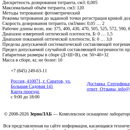
Дискретность дозирования титранта, см3: 0,005
Максимальный объём титранта, см3: 120
Методы титрования: фотометрический
Режимы титрования до заданной точки регистрация кривой до
Скорость дозирования титранта, см3/мин: 0,05 … 2
Рабочие длины волн, нм: 375, 400, 430, 470, 505, 525, 572, 590, 6
Диапазон измерений оптической плотности, Б: 0 … 1,5
Диапазон показаний оптической плотности, Б: 0 … 3,0
Пределы допускаемой систематической составляющей погрешно
Предел допускаемой случайной составляющей погрешности при
Габаритные размеры в сборе (Д×Ш×В), см: 50×40×32
Масса в сборе, кг, не более: 10
+7 (845) 249-63-11
Россия, 410071, г. Саратов, ул.
Доставка
Сертифика
Большая Садовая 141
ответ
Отзывы
info@
Карта проезда
с 9:00 до 18:00
© 2008-2026
ЗерноЛАБ
— Комплексное оснащение лаборатор
Вся представленная на сайте информация, касающаяся техниче