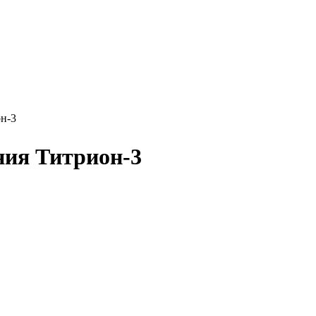
он-3
ния Титрион-3