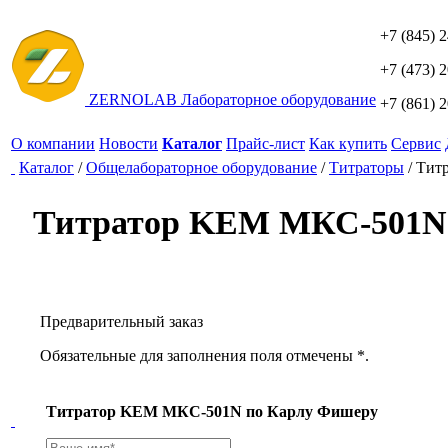
+7 (845) 
+7 (473) 
ZERNO
LAB
Лабораторное оборудование
+7 (861) 
О компании
Новости
Каталог
Прайс-лист
Как купить
Сервис
Каталог
/
Общелабораторное оборудование
/
Титраторы
/
Тит
Титратор KEM МКС-501N
Предварительный заказ
Обязательные для заполнения поля отмечены *.
Титратор KEM МКС-501N по Карлу Фишеру