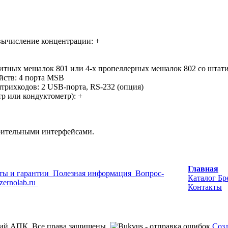
вычисление концентрации: +
итных мешалок 801 или 4-х пропеллерных мешалок 802 со штати
йств: 4 порта MSB
трихкодов: 2 USB-порта, RS-232
(опция
)
тр или кондуктометр): +
ерительными интерфейсами.
Главная
ты и гарантии
Полезная информация
Вопрос-
Каталог
Бр
zernolab.ru
Контакты
ий АПК. Все права защищены.
Созд