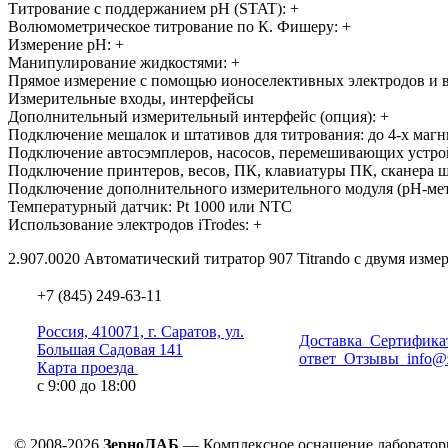
Титрование с поддержанием рН
(STAT
): +
Волюмометрическое титрование по К. Фишеру: +
Измерение pH: +
Манипулирование жидкостями: +
Прямое измерение с помощью ионоселективных электродов и 
Измерительные входы, интерфейсы
Дополнительный измерительный интерфейс
(опция
): +
Подключение мешалок и штативов для титрования: до 4-х магн
Подключение автосэмплеров, насосов, перемешивающих устро
Подключение принтеров, весов, ПК, клавиатуры ПК, сканера ш
Подключение дополнительного измерительного модуля
(pH
-ме
Температурный датчик: Pt 1000 или NTC
Использование электродов iTrodes: +
2.907.0020
Автоматический титратор 907 Titrando с двумя изм
+7 (845) 249-63-11
Россия, 410071, г. Саратов, ул.
Доставка
Сертифика
Большая Садовая 141
ответ
Отзывы
info@
Карта проезда
с 9:00 до 18:00
© 2008-2026
ЗерноЛАБ
— Комплексное оснащение лаборатор