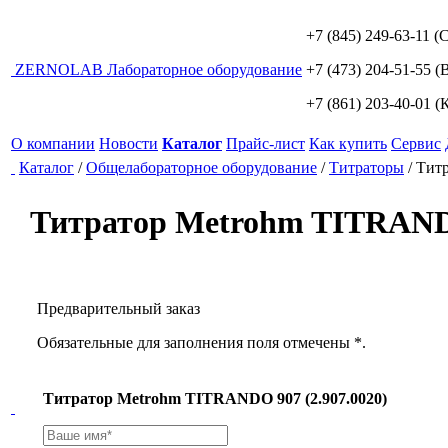
+7 (845) 249-63-11
(С
ZERNO
LAB
Лабораторное оборудование
+7 (473) 204-51-55
(В
+7 (861) 203-40-01
(К
О компании
Новости
Каталог
Прайс-лист
Как купить
Сервис
Каталог
/
Общелабораторное оборудование
/
Титраторы
/
Титр
Титратор Metrohm TITRANDO
Предварительный заказ
Обязательные для заполнения поля отмечены *.
Титратор Metrohm TITRANDO 907 (2.907.0020)