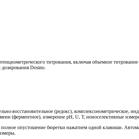
отенциометрического титрования, включая объемное титровани
 дозирования Dosino.
ельно-восстановительное
(редокс
), комплексонометрическое, ин
емени
(ферментное
), измерение рН, U, Т, ионоселективные изме
 полное опустошение бюретки нажатием одной клавиши. Автома
азмеры.