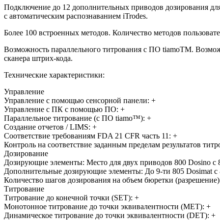
Подключение до 12 дополнительных приводов дозирования для
с автоматическим распознаванием iTrodes.
Более 100 встроенных методов. Количество методов пользовате
Возможность параллельного титрования с ПО tiamoTM. Возможн
сканера штрих-кода.
Технические характеристики:
Управление
Управление с помощью сенсорной панели: +
Управление с ПК с помощью ПО: +
Параллельное титрование
(с
ПО tiamo™): +
Создание отчетов / LIMS: +
Соответствие требованиям FDA 21 CFR часть 11: +
Контроль на соответствие заданным пределам результатов титр
Дозирование
Дозирующие элементы: Место для двух приводов 800 Dosino 
Дополнительные дозирующие элементы: До 9-ти 805 Dosimat с
Количество шагов дозирования на объем бюретки
(разрешение
Титрование
Титрование до конечной точки
(SET
): +
Монотонное титрование до точки эквивалентности
(MET
): +
Динамическое титрование до точки эквивалентности
(DET
): +