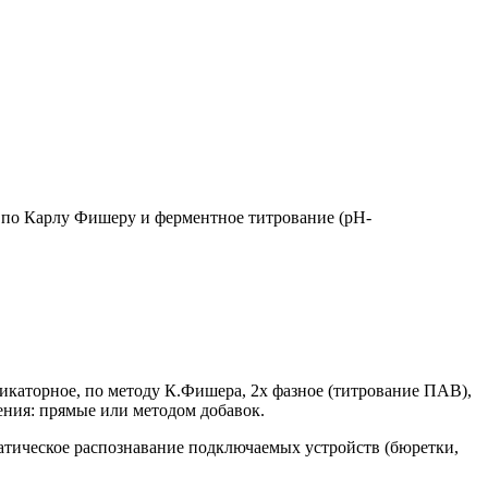
е по Карлу Фишеру и ферментное титрование
(рН
-
дикаторное, по методу К.Фишера, 2х фазное
(титрование
ПАВ),
рения: прямые или методом добавок.
тическое распознавание подключаемых устройств
(бюретки
,