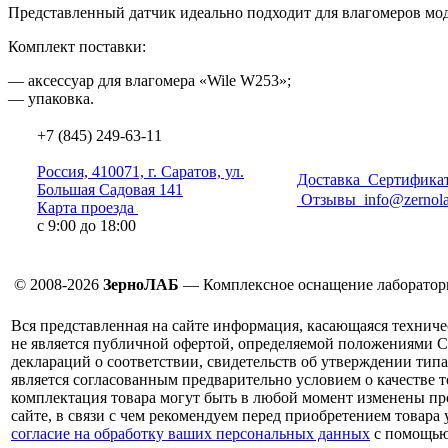
Представленный датчик идеально подходит для влагомеров мо
Комплект поставки:
— аксессуар для влагомера
«Wile
W253»;
— упаковка.
+7 (845) 249-63-11
Россия, 410071, г. Саратов, ул.
Доставка
Сертификат
Большая Садовая 141
Отзывы
info@zernola
Карта проезда
с 9:00 до 18:00
© 2008-2026
ЗерноЛАБ
— Комплексное оснащение лаборатор
Вся представленная на сайте информация, касающаяся техниче
не является публичной офертой, определяемой положениями С
деклараций о соответствии, свидетельств об утверждении типа
является согласованным предварительно условием о качестве т
комплектация товара могут быть в любой момент изменены про
сайте, в связи с чем рекомендуем перед приобретением товара
согласие на обработку ваших персональных данных
с помощью