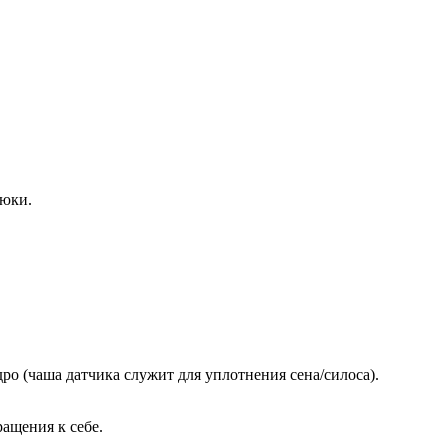
тюки.
дро
(чаша
датчика служит для уплотнения сена/силоса).
ащения к себе.