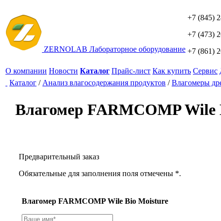
+7 (845) 
+7 (473) 
ZERNO
LAB
Лабораторное оборудование
+7 (861) 
О компании
Новости
Каталог
Прайс-лист
Как купить
Сервис
Каталог
/
Анализ влагосодержания продуктов
/
Влагомеры др
Влагомер FARMCOMP Wile B
Предварительный заказ
Обязательные для заполнения поля отмечены *.
Влагомер FARMCOMP Wile Bio Moisture