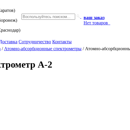
аратов)
ваш заказ
оронеж)
Нет товаров
раснодар)
Доставка
Сотрудничество
Контакты
а
/
Атомно-абсорбционные спектрометры
/
Атомно-абсорбционны
трометр А-2