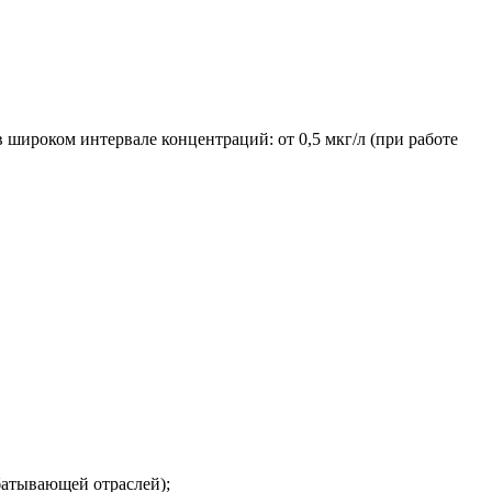
 широком интервале концентраций: от 0,5 мкг/л
(при
работе
батывающей отраслей);