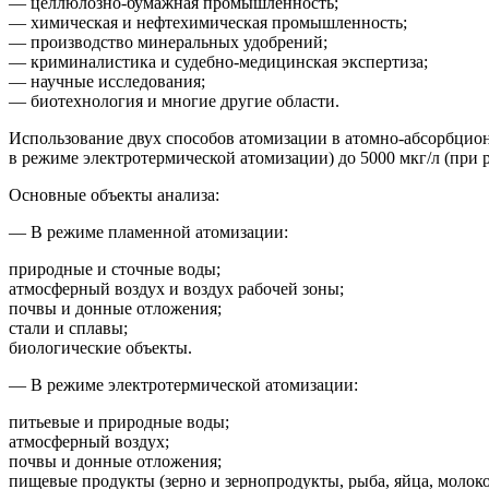
— целлюлозно-бумажная промышленность;
— химическая и нефтехимическая промышленность;
— производство минеральных удобрений;
— криминалистика и судебно-медицинская экспертиза;
— научные исследования;
— биотехнология и многие другие области.
Использование двух способов атомизации в атомно-абсорбцион
в режиме электротермической атомизации) до 5000 мкг/л
(при
р
Основные объекты анализа:
— В режиме пламенной атомизации:
природные и сточные воды;
атмосферный воздух и воздух рабочей зоны;
почвы и донные отложения;
стали и сплавы;
биологические объекты.
— В режиме электротермической атомизации:
питьевые и природные воды;
атмосферный воздух;
почвы и донные отложения;
пищевые продукты
(зерно
и зернопродукты, рыба, яйца, моло