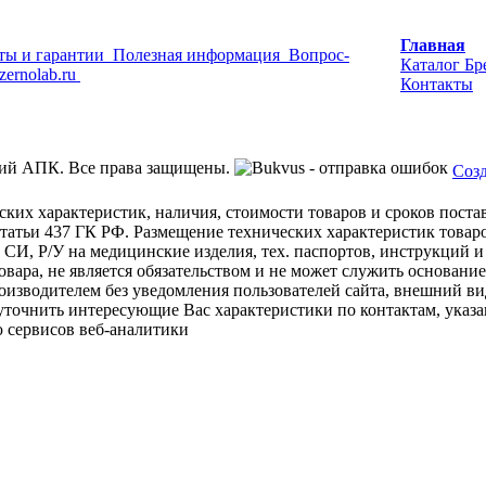
Главная
ты и гарантии
Полезная информация
Вопрос-
Каталог
Бр
zernolab.ru
Контакты
ий АПК. Все права защищены.
Созд
ских характеристик, наличия, стоимости товаров и сроков пост
татьи 437 ГК РФ. Размещение технических характеристик товаро
 СИ, Р/У на медицинские изделия, тех. паспортов, инструкций и
овара, не является обязательством и не может служить основани
изводителем без уведомления пользователей сайта, внешний ви
 уточнить интересующие Вас характеристики по контактам, указа
 сервисов веб-аналитики