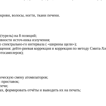
 крови, волосы, ногти, ткани печени.
(турель
) на 8 позиций;
вности источ-ника излучения;
 спектрально-го интервала
(
«ширины
щели»);
щения: дейте-риевая коррекция и коррекция по методу Смита-Х
втосамплеров
);
ическую смену атомизаторов;
 приставок;
печи;
ах, формировать отчёты и выводить их на печать;