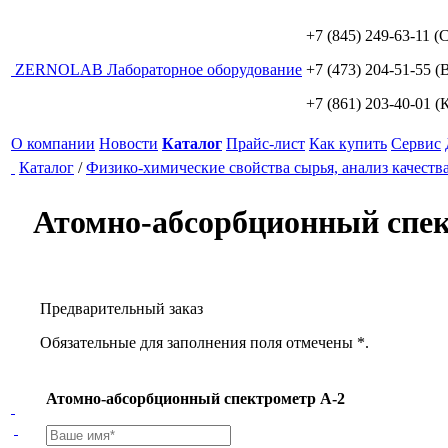
+7 (845) 249-63-11
(С
ZERNO
LAB
Лабораторное оборудование
+7 (473) 204-51-55
(В
+7 (861) 203-40-01
(К
О компании
Новости
Каталог
Прайс-лист
Как купить
Сервис
Каталог
/
Физико-химические свойства сырья, анализ качеств
Атомно-абсорбционный спек
Предварительный заказ
Обязательные для заполнения поля отмечены *.
Атомно-абсорбционный спектрометр А-2