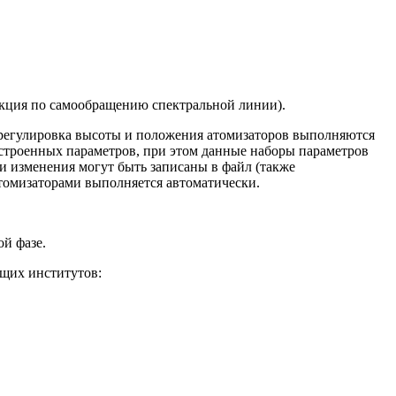
екция
по самообращению спектральной линии).
 регулировка высоты и положения атомизаторов выполняются
строенных параметров, при этом данные наборы параметров
ти изменения могут быть записаны в файл
(также
томизаторами выполняется автоматически.
й фазе.
ющих институтов: