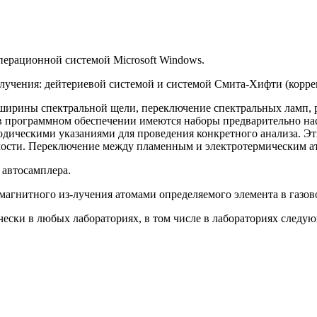
перационной системой Microsoft Windows.
лучения: дейтериевой системой и системой Смита-Хифти
(корр
 ширины спектральной щели, переключение спектральных ламп,
в программном обеспечении имеются наборы предварительно на
тодическими указаниями для проведения конкретного анализа. Э
мости. Переключение между пламенным и электротермическим а
 автосамплера.
агнитного из-лучения атомами определяемого элемента в газово
ески в любых лабораториях, в том числе в лабораториях следу