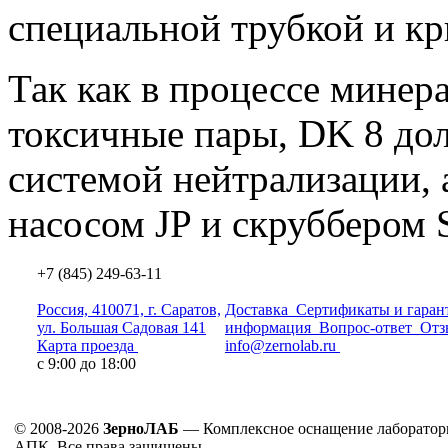
специальной трубкой и кр
Так как в процессе минер
токсичные пары, DK 8 до
системой нейтрализации,
насосом JP и скруббером
+7 (845) 249-63-11
Россия, 410071, г. Саратов,
Доставка
Сертификаты и гаран
ул. Большая Садовая 141
информация
Вопрос-ответ
Отз
Карта проезда
info@zernolab.ru
с 9:00 до 18:00
© 2008-2026
ЗерноЛАБ
— Комплексное оснащение лаборатор
АПК. Все права защищены.