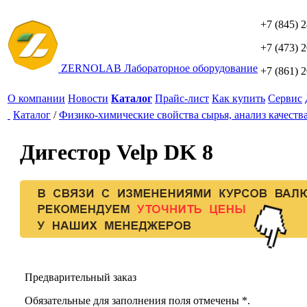
+7 (845) 
+7 (473) 
ZERNO
LAB
Лабораторное оборудование
+7 (861) 
О компании
Новости
Каталог
Прайс-лист
Как купить
Сервис
Каталог
/
Физико-химические свойства сырья, анализ качеств
Дигестор Velp DK 8
Предварительный заказ
Обязательные для заполнения поля отмечены *.