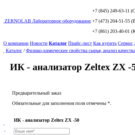
+7 (845) 249-63-11
(С
ZERNO
LAB
Лабораторное оборудование
+7 (473) 204-51-55
(В
+7 (861) 203-40-01
(К
О компании
Новости
Каталог
Прайс-лист
Как купить
Сервис
Каталог
/
Физико-химические свойства сырья, анализ качеств
ИК - анализатор Zeltex ZX -
Предварительный заказ
Обязательные для заполнения поля отмечены *.
ИК - анализатор Zeltex ZX -50