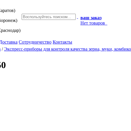
аратов)
ваш заказ
оронеж)
Нет товаров
раснодар)
Доставка
Сотрудничество
Контакты
а
/
Экспресс-приборы для контроля качества зерна, муки, комби
50