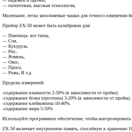
— надежен и прочен,
— патентован, высокая технология,
Маленькие, легко заполняемые чашки для точного измерения бе
Прибор ZX-50 может быть калиброван для:
— Пшеница- все типы,
— Соя,
— Кукуруза,
— Рис,
— Ячмень,
— Овес,
— Просо,
— Рожь, И т.д.
Пределы измерений:
-содержание влажности 2-50%
(в
зависимости от пробы);
-содержание белка
(протеина
) 3-20%
(в
зависимости от пробы).
-содержание клейковины 10-40%.
-содержание жира 5-50%
Используйте программное обеспечение, чтобы контролировать 
ZX-50 включает внутреннюю память, способную к хранению 10