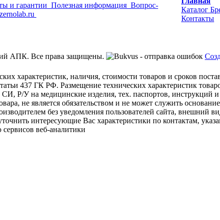
Главная
ты и гарантии
Полезная информация
Вопрос-
Каталог
Бр
zernolab.ru
Контакты
ий АПК. Все права защищены.
Созд
ских характеристик, наличия, стоимости товаров и сроков пост
татьи 437 ГК РФ. Размещение технических характеристик товаро
 СИ, Р/У на медицинские изделия, тех. паспортов, инструкций и
овара, не является обязательством и не может служить основани
изводителем без уведомления пользователей сайта, внешний ви
 уточнить интересующие Вас характеристики по контактам, указа
 сервисов веб-аналитики