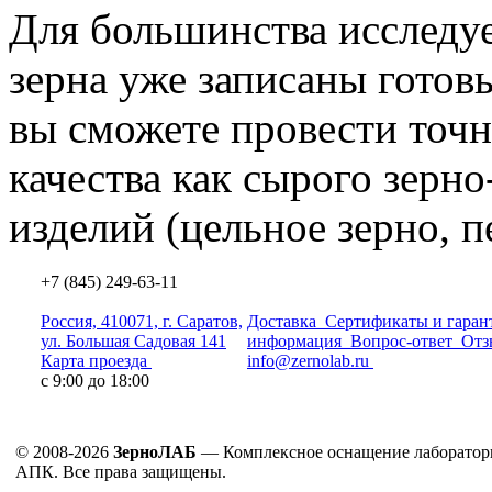
Для большинства исследу
зерна уже записаны гото
вы сможете провести точн
качества как сырого зерно
изделий
(цельное
зерно, п
+7 (845) 249-63-11
Россия, 410071, г. Саратов,
Доставка
Сертификаты и гаран
ул. Большая Садовая 141
информация
Вопрос-ответ
Отз
Карта проезда
info@zernolab.ru
с 9:00 до 18:00
© 2008-2026
ЗерноЛАБ
— Комплексное оснащение лаборатор
АПК. Все права защищены.