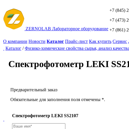
+7 (845) 
+7 (473) 
ZERNO
LAB
Лабораторное оборудование
+7 (861) 
О компании
Новости
Каталог
Прайс-лист
Как купить
Сервис
Каталог
/
Физико-химические свойства сырья, анализ качеств
Спектрофотометр LEKI SS2
Предварительный заказ
Обязательные для заполнения поля отмечены *.
Спектрофотометр LEKI SS2107