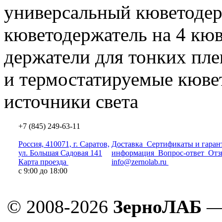
универсальный кюветодер
кюветодержатель на 4 кю
держатели для тонких пл
и термостатируемые кюве
источники света
+7 (845) 249-63-11
Россия, 410071, г. Саратов,
Доставка
Сертификаты и гаран
ул. Большая Садовая 141
информация
Вопрос-ответ
Отз
Карта проезда
info@zernolab.ru
с 9:00 до 18:00
© 2008-2026
ЗерноЛАБ