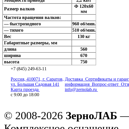
Мощность привода
2,2 кВт
Ф 120х60
Размер валков
мм
Частота вращения валков:
— быстроходного
960 об/мин.
— тихого
510 об/мин.
Вес
130 кг
Габаритные размеры, мм
длина
560
ширина
670
высота
750
+7 (845) 249-63-11
Россия, 410071, г. Саратов,
Доставка
Сертификаты и гаран
ул. Большая Садовая 141
информация
Вопрос-ответ
Отз
Карта проезда
info@zernolab.ru
с 9:00 до 18:00
© 2008-2026
ЗерноЛАБ
Комплексное оснащение