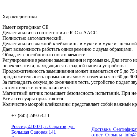
Характеристики
Имеет сертификат CE
Делает анализ в соответствии с ICC и AACC.
Полностью автоматический.
Делает анализ влажной клейковины в муке и в муке из цельн
Дает возможность работать одновременно с двумя образцами.
Обладает способностью повторяемости.
Регулирование времени замешивания и промывки. Для этого и
переключатели, находящиеся на задней панели устройства.
Продолжительность замешивания может изменяться от 5 до 75 с
продолжительность промывания может изменяться от 60 до 900
За пятнадцать секунд до окончания теста, устройство подает зв
автоматически останавливается.
Магнитный датчик повышает безопасность испытаний. При не
Все аксессуары прилагаются.
Количество мокрой клейковины представляет собой важный кри
+7 (845) 249-63-11
Россия, 410071, г. Саратов, ул.
Доставка
Сертифика
Большая Садовая 141
ответ
Отзывы
info@