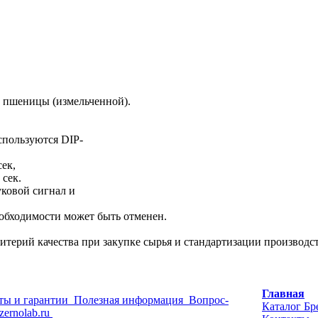
ой пшеницы
(измельченной
).
спользуются DIP-
ек,
 сек.
уковой сигнал и
обходимости может быть отменен.
терий качества при закупке сырья и стандартизации производст
Главная
ты и гарантии
Полезная информация
Вопрос-
Каталог
Бр
zernolab.ru