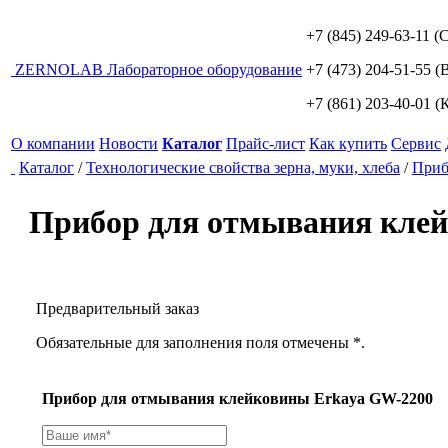
+7 (845) 249-63-11
(С
ZERNO
LAB
Лабораторное оборудование
+7 (473) 204-51-55
(В
+7 (861) 203-40-01
(К
О компании
Новости
Каталог
Прайс-лист
Как купить
Сервис
Каталог
/
Технологические свойства зерна, муки, хлеба
/
Приб
Прибор для отмывания кле
Предварительный заказ
Обязательные для заполнения поля отмечены *.
Прибор для отмывания клейковины Erkaya GW-2200