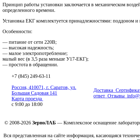
Принцип работы установки заключается в механическом воздей
определенного времени.
Установка ЕКГ комплектуется принадлежностями: поддоном и 
Особенности:
— питание от сети 220В;
— высокая надежность;
— малое электропотребление;
малый вес
(в
3,5 раза меньше У17-ЕКГ);
— простота в обращении.
+7 (845) 249-63-11
Россия, 410071, г. Саратов, ул.
Доставка
Сертифика
Большая Садовая 141
ответ
Отзывы
info@
Карта проезда
с 9:00 до 18:00
© 2008-2026
ЗерноЛАБ
— Комплексное оснащение лаборатор
Вся представленная на сайте информация, касающаяся техниче