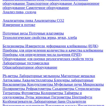
оборудование
Транспортное оборудование
Аспирационное
оборудование
Самотечное оборудование
Анализ пива, солода
Анализаторы пива
Анализаторы СО2
Измерение в потоке
Поточные весы
Поточные влагомеры
Технологические свойства зерна, муки, хлеба
Белизномеры
Измерители деформации клейковины (ИДК)
Приборы для определения количества и качества клейковины
Приборы для определения числа падения (ПЧП)
Оборудование для оценки реологических свойств теста
Лабораторные тестомесилки
Общелабораторное оборудование
Ph-метры
Лабораторные мельницы
Магнитные мешалки
Автоклавы
Аквадистилляторы
Блендеры лабораторные
Вискозиметры
Кондуктометры
Муфельные печи
Микроскопы
Поляриметры
Рефрактометры
Сахариметры
Стерилизаторы
Титраторы
Фотометры
Колориметры
Таймеры и
секундомеры
Лупы зерновые
Гигрометры
Центрифуги
Колбонагреватели
Лабораторные бани
Охладители
Ротационные испарители
Вакуумные насосы
Инсектицидные