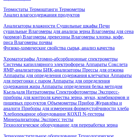
Термостаты
Термоштанги
Термометры
Анализ влагосодержания продуктов
Анализаторы влажности
Сушильные шкафы
Печи
сушильные
Влагомеры для анализа зерна
Влагомеры для сена
(кормов)
Влагомеры древесины
Влагомеры хлопка, кофе,
риса
Влагомеры почвы
Физико-химические свойства сырья, анализ качества
Хроматографы
Атомно-абсорбционные спектрометры
Системы капиллярного электрофореза
Аппараты Сокслета
ЯМР-анализаторы
БИК-анализаторы
Прессы для отжима
Аппараты для определения содержания клетчатки
Аппараты
для перегонки с паром
Аппараты для определения
содержания жира
Аппараты определения белка методом
Кьельдаля
Нитратомеры
Спектрофотометры
Экспресс-
приборы для контроля качества зерна, муки, комбикормов и
пищевых продуктов
Объемометры
Прибор Журавлёва и
аналоги
Приборы для измерения формоустойчивости хлеба
Хлебопекарное оборудование КОХП
N-тестеры
Минерализаторы
Экспресс тесты
Технологическое оборудование для переработки зерна
Зерноочистительное оборудование
Технологическое