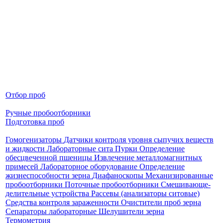
Отбор проб
Ручные пробоотборники
Подготовка проб
Гомогенизаторы
Датчики контроля уровня сыпучих веществ
и жидкости
Лабораторные сита
Пурки
Определение
обесцвеченной пшеницы
Извлечение металломагнитных
примесей
Лабораторное оборудование
Определение
жизнеспособности зерна
Диафаноскопы
Механизированные
пробоотборники
Поточные пробоотборники
Смешивающе-
делительные устройства
Рассевы (анализаторы ситовые)
Средства контроля зараженности
Очистители проб зерна
Сепараторы лабораторные
Шелушители зерна
Термометрия