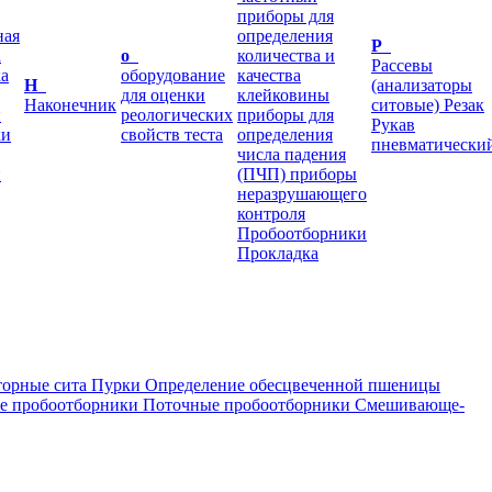
приборы для
ная
определения
Р
а
о
количества и
Рассевы
а
оборудование
качества
Н
(анализаторы
для оценки
клейковины
Наконечник
ситовые)
Резак
и
реологических
приборы для
Рукав
ки
свойств теста
определения
пневматически
числа падения
и
(ПЧП)
приборы
неразрушающего
контроля
Пробоотборники
Прокладка
торные сита
Пурки
Определение обесцвеченной пшеницы
е пробоотборники
Поточные пробоотборники
Смешивающе-