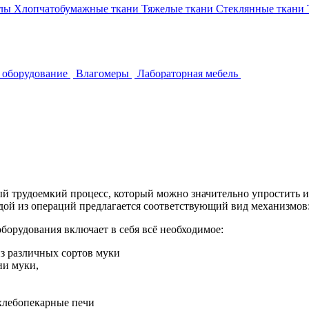
лы
Хлопчатобумажные ткани
Тяжелые ткани
Стеклянные ткани
 оборудование
Влагомеры
Лабораторная мебель
й трудоемкий процесс, который можно значительно упростить и
дой из операций предлагается соответствующий вид механизмов
борудования включает в себя всё необходимое:
из различных сортов муки
ии муки,
хлебопекарные печи