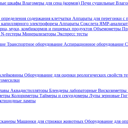
ные шкафы
Влагомеры для сена (кормов)
Печи сушильные
Влаго
 определения содержания клетчатки
Аппараты для перегонки с 
 капиллярного электрофореза
Аппараты Сокслета
ЯМР-анализа
зерна, муки, комбикормов и пищевых продуктов
Объемометры
Пр
N-тестеры
Минерализаторы
Экспресс тесты
ние
Транспортное оборудование
Аспирационное оборудование
С
 клейковины
Оборудование для оценки реологических свойств те
томесилки
лавы
Аквадистилляторы
Блендеры лабораторные
Вискозиметры
метры
Колориметры
Таймеры и секундомеры
Лупы зерновые
Гиг
ктицидные лампы
сканеры
Машинки для стрижки животных
Оборудование для оп