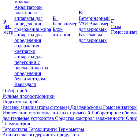
молока
Анализаторы
влажности
В
аппараты для
Б
Ветеринарный
p
Г
определения
Белизномер
УЗИ
Влагомер
pH-
Газы
содержания жира
Блок
для зерновых
метр
Гомогениза
аппараты для
питания
Влагомеры
определения
для зерновых
содержания
клетчатки
аппараты для
перегонки с
паром
аппараты
определения
белка методом
Кьельдаля
Отбор проб
Ручные пробоотборники
Подготовка проб
Рассевы (анализаторы ситовые)
Диафаноскопы
Гомогенизатор
Извлечение металломагнитных примесей
Лабораторное оборуд
делительные устройства
Средства контроля зараженности
Очис
Термометрия
Термостаты
Термоштанги
Термометры
Анализ влагосодержания продуктов