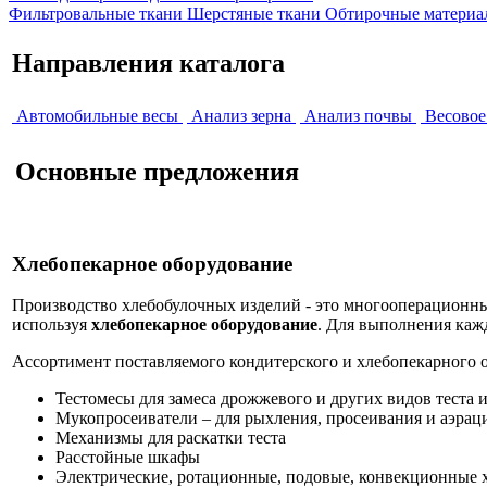
Фильтровальные ткани
Шерстяные ткани
Обтирочные материа
Направления каталогa
Автомобильные весы
Анализ зерна
Анализ почвы
Весовое
Основные предложения
Хлебопекарное оборудование
Производство хлебобулочных изделий - это многооперационны
используя
хлебопекарное оборудование
. Для выполнения каж
Ассортимент поставляемого кондитерского и хлебопекарного о
Тестомесы для замеса дрожжевого и других видов теста 
Мукопросеиватели – для рыхления, просеивания и аэрац
Механизмы для раскатки теста
Расстойные шкафы
Электрические, ротационные, подовые, конвекционные 