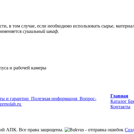
, в том случае, если необходимо использовать сырье, материа
рименяется
сушильный шкаф
.
пуса и рабочей камеры
Главная
ты и гарантии
Полезная информация
Вопрос-
Каталог
Бр
zernolab.ru
Контакты
ий АПК. Все права защищены.
Созд