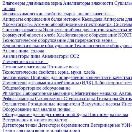
Влагомеры для анализа зерна
Анализаторы влажности
Сушиль
почвы
Физико-химические свойства сырья, анализ качества
Аппараты определения белка методом Кьельдаля
Аппараты для
Хроматографы
Атомно-абсорбционные спектрометры
Системы
Спектрофотометры
Экспресс-приборы для контроля качества 
формоустойчивости хлеба
Хлебопекарное оборудование КОХП
Технологическое оборудование для переработки зерна
Зерноочистительное оборудование
Технологическое оборудова
Анализ пива, солода
Анализаторы пива
Анализаторы СО2
Измерение в потоке
Поточные влагомеры
Поточные весы
Технологические свойства зерна, муки, хлеба
Белизномеры
Приборы для определения количества и качества
Измерители деформации клейковины (ИДК)
Лабораторные тес
Общелабораторное оборудование
Ph-метры
Лабораторные мельницы
Магнитные мешалки
Авток
Рефрактометры
Сахариметры
Стерилизаторы
Титраторы
Фото
Охладители
Ротационные испарители
Вакуумные насосы
Инсе
Оборудование для анализа почвы
Оборудование для подготовки проб
Буры
Плотномеры почвы
Ветеринария и животноводство
Детекторы течки
Детекторы беременности
Ветеринарные УЗИ 
Ткани для производств и лабораторий