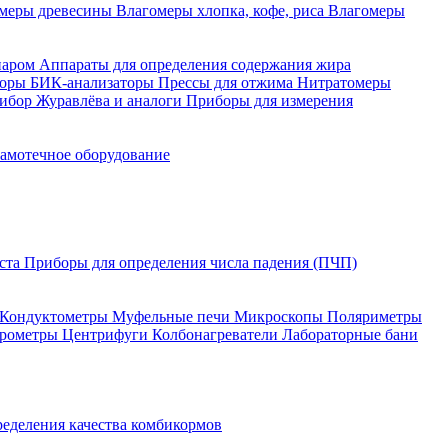
меры древесины
Влагомеры хлопка, кофе, риса
Влагомеры
паром
Аппараты для определения содержания жира
торы
БИК-анализаторы
Прессы для отжима
Нитратомеры
ибор Журавлёва и аналоги
Приборы для измерения
амотечное оборудование
ста
Приборы для определения числа падения (ПЧП)
Кондуктометры
Муфельные печи
Микроскопы
Поляриметры
рометры
Центрифуги
Колбонагреватели
Лабораторные бани
ределения качества комбикормов