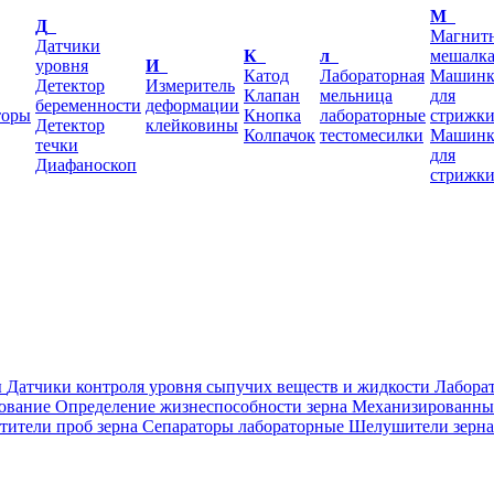
М
Д
Магнит
Датчики
К
л
мешалк
уровня
И
Катод
Лабораторная
Машинк
Детектор
Измеритель
Клапан
мельница
для
беременности
деформации
торы
Кнопка
лабораторные
стрижк
Детектор
клейковины
Колпачок
тестомесилки
Машин
течки
для
Диафаноскоп
стрижк
ы
Датчики контроля уровня сыпучих веществ и жидкости
Лабора
ование
Определение жизнеспособности зерна
Механизированны
тители проб зерна
Сепараторы лабораторные
Шелушители зерна