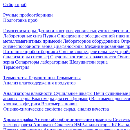
Отбор проб
Ручные пробоотборники
Подготовка проб
Гомогенизаторы
Датчики контроля уровня сыпучих веществ и
Лабораторные сита
Пурки
Определение обесцвеченной пшен
металломагнитных примесей
Лабораторное оборудование
Опр
жизнеспособности зерна
Диафаноскопы
Механизированные п
Поточные пробоотборники
Смешивающе-делительные устройс
(анализаторы ситовые)
Средства контроля зараженности
Очист
зерна
Сепараторы лабораторные
Шелушители зерна
Термометрия
Термостаты
Термоштанги
Термометры
Анализ влагосодержания продуктов
Анализаторы влажности
Сушильные шкафы
Печи сушильные
анализа зерна
Влагомеры для сена (кормов)
Влагомеры древес
хлопка, кофе, риса
Влагомеры почвы
Физико-химические свойства сырья, анализ качества
Хроматографы
Атомно-абсорбционные спектрометры
Системы
электрофореза
Аппараты Сокслета
ЯМР-анализаторы
БИК-ана
Прессы для отжима
Аппараты для определения содержания кл