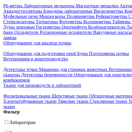
Ph-метры
Лабораторные мельницы
Магнитные мешалки
Авто
Аквадистилляторы
Блендеры лабораторные
Вискозиметры
Кон
Муфельные печи
Микроскопы
Поляриметры
Рефрактометры
С
Стерилизаторы
Титраторы
Фотометры
Колориметры
Таймеры 
Лупы зерновые
Гигрометры
Центрифуги
Колбонагреватели
Ла
бани
Охладители
Ротационные испарители
Вакуумные насосы
лампы
Оборудование для анализа почвы
Оборудование для подготовки проб
Буры
Плотномеры почвы
Ветеринария и животноводство
Детекторы течки
Машинки для стрижки животных
Ветеринар
сканеры
Детекторы беременности
Оборудование для определен
комбикормов
Ткани для производств и лабораторий
Фильтровальные ткани
Шерстяные ткани
Обтирочные матери
Хлопчатобумажные ткани
Тяжелые ткани
Стеклянные ткани
Т
ткани
Фильтр
Лаборатории