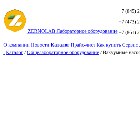
+7 (845) 
+7 (473) 
ZERNO
LAB
Лабораторное оборудование
+7 (861) 
О компании
Новости
Каталог
Прайс-лист
Как купить
Сервис
Каталог
/
Общелабораторное оборудование
/
Вакуумные насо