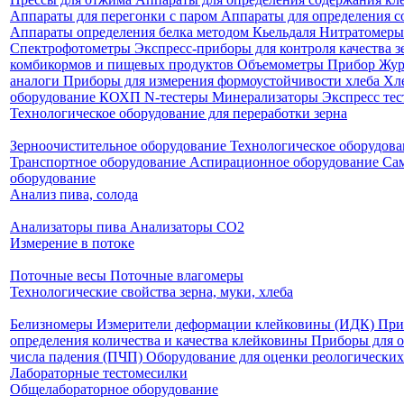
Аппараты для перегонки с паром
Аппараты для определения с
Аппараты определения белка методом Кьельдаля
Нитратомеры
Спектрофотометры
Экспресс-приборы для контроля качества з
комбикормов и пищевых продуктов
Объемометры
Прибор Жур
аналоги
Приборы для измерения формоустойчивости хлеба
Хл
оборудование КОХП
N-тестеры
Минерализаторы
Экспресс те
Технологическое оборудование для переработки зерна
Зерноочистительное оборудование
Технологическое оборудова
Транспортное оборудование
Аспирационное оборудование
Са
оборудование
Анализ пива, солода
Анализаторы пива
Анализаторы СО2
Измерение в потоке
Поточные весы
Поточные влагомеры
Технологические свойства зерна, муки, хлеба
Белизномеры
Измерители деформации клейковины (ИДК)
При
определения количества и качества клейковины
Приборы для о
числа падения (ПЧП)
Оборудование для оценки реологических 
Лабораторные тестомесилки
Общелабораторное оборудование