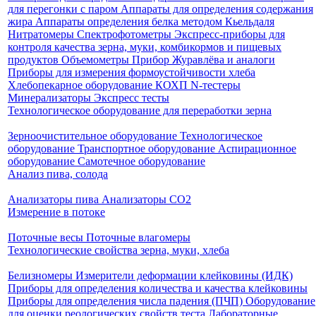
для перегонки с паром
Аппараты для определения содержания
жира
Аппараты определения белка методом Кьельдаля
Нитратомеры
Спектрофотометры
Экспресс-приборы для
контроля качества зерна, муки, комбикормов и пищевых
продуктов
Объемометры
Прибор Журавлёва и аналоги
Приборы для измерения формоустойчивости хлеба
Хлебопекарное оборудование КОХП
N-тестеры
Минерализаторы
Экспресс тесты
Технологическое оборудование для переработки зерна
Зерноочистительное оборудование
Технологическое
оборудование
Транспортное оборудование
Аспирационное
оборудование
Самотечное оборудование
Анализ пива, солода
Анализаторы пива
Анализаторы СО2
Измерение в потоке
Поточные весы
Поточные влагомеры
Технологические свойства зерна, муки, хлеба
Белизномеры
Измерители деформации клейковины (ИДК)
Приборы для определения количества и качества клейковины
Приборы для определения числа падения (ПЧП)
Оборудование
для оценки реологических свойств теста
Лабораторные