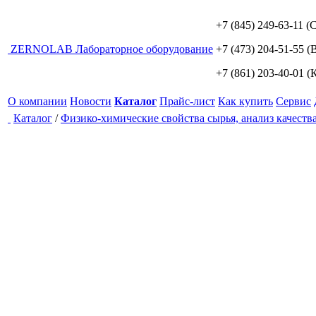
+7 (845) 249-63-11
(С
ZERNO
LAB
Лабораторное оборудование
+7 (473) 204-51-55
(В
+7 (861) 203-40-01
(К
О компании
Новости
Каталог
Прайс-лист
Как купить
Сервис
Каталог
/
Физико-химические свойства сырья, анализ качеств