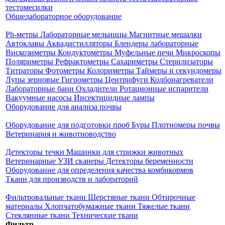
тестомесилки
Общелабораторное оборудование
Ph-метры
Лабораторные мельницы
Магнитные мешалки
Автоклавы
Аквадистилляторы
Блендеры лабораторные
Вискозиметры
Кондуктометры
Муфельные печи
Микроскопы
Поляриметры
Рефрактометры
Сахариметры
Стерилизаторы
Титраторы
Фотометры
Колориметры
Таймеры и секундомеры
Лупы зерновые
Гигрометры
Центрифуги
Колбонагреватели
Лабораторные бани
Охладители
Ротационные испарители
Вакуумные насосы
Инсектицидные лампы
Оборудование для анализа почвы
Оборудование для подготовки проб
Буры
Плотномеры почвы
Ветеринария и животноводство
Детекторы течки
Машинки для стрижки животных
Ветеринарные УЗИ сканеры
Детекторы беременности
Оборудование для определения качества комбикормов
Ткани для производств и лабораторий
Фильтровальные ткани
Шерстяные ткани
Обтирочные
материалы
Хлопчатобумажные ткани
Тяжелые ткани
Стеклянные ткани
Технические ткани
Фильтр