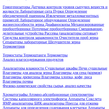
Гомогенизаторы
Датчики контроля уровня сыпучих веществ и
жидкости
Лабораторные сита
Пурки
Определение
обесцвеченной пшеницы
Извлечение металломагнитных
примесей
Лабораторное оборудование
Определение
жизнеспособности зерна
Диафаноскопы
Механизированные
пробоотборники
Поточные пробоотборники
Смешивающе-
делительные устройства
Рассевы (анализаторы ситовые)
Средства контроля зараженности
Очистители проб зерна
Сепараторы лабораторные
Шелушители зерна
Термометрия
Термостаты
Термоштанги
Термометры
Анализ влагосодержания продуктов
Анализаторы влажности
Сушильные шкафы
Печи сушильные
Влагомеры для анализа зерна
Влагомеры для сена (кормов)
Влагомеры древесины
Влагомеры хлопка, кофе, риса
Влагомеры почвы
Физико-химические свойства сырья, анализ качества
Хроматографы
Атомно-абсорбционные спектрометры
Системы капиллярного электрофореза
Аппараты Сокслета
ЯМР-анализаторы
БИК-анализаторы
Прессы для отжима
Аппараты для определения содержания клетчатки
Аппараты