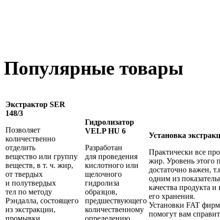
Популярные товары
Экстрактор SER
148/3
Гидролизатор
Позволяет
VELP HU 6
Установка экстрак
количественно
отделить
Разработан
Практически все пр
вещество или группу
для проведения
жир. Уровень этого 
веществ, в т. ч. жир,
кислотного или
достаточно важен, т.
от твердых
щелочного
одним из показатель
и полутвердых
гидролиза
качества продукта и
тел по методу
образцов,
его хранения.
Рэндалла, состоящего
предшествующего
Установки FAT фир
из экстракции,
количественному
помогут вам справит
промывки
определению