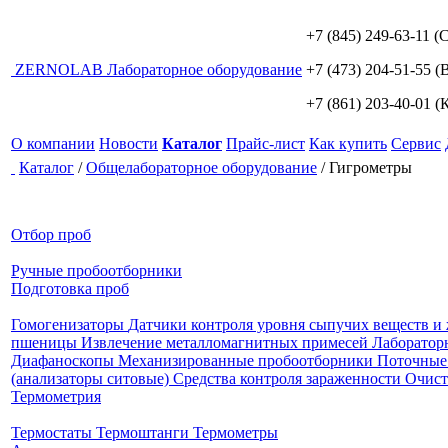
+7 (845) 249-63-11
(С
ZERNO
LAB
Лабораторное оборудование
+7 (473) 204-51-55
(В
+7 (861) 203-40-01
(К
О компании
Новости
Каталог
Прайс-лист
Как купить
Сервис
Каталог
/
Общелабораторное оборудование
/
Гигрометры
Отбор проб
Ручные пробоотборники
Подготовка проб
Гомогенизаторы
Датчики контроля уровня сыпучих веществ и
пшеницы
Извлечение металломагнитных примесей
Лаборатор
Диафаноскопы
Механизированные пробоотборники
Поточные
(анализаторы ситовые)
Средства контроля зараженности
Очист
Термометрия
Термостаты
Термоштанги
Термометры