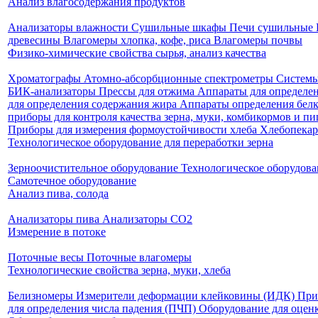
Анализ влагосодержания продуктов
Анализаторы влажности
Сушильные шкафы
Печи сушильные
древесины
Влагомеры хлопка, кофе, риса
Влагомеры почвы
Физико-химические свойства сырья, анализ качества
Хроматографы
Атомно-абсорбционные спектрометры
Системы
БИК-анализаторы
Прессы для отжима
Аппараты для определен
для определения содержания жира
Аппараты определения белк
приборы для контроля качества зерна, муки, комбикормов и 
Приборы для измерения формоустойчивости хлеба
Хлебопека
Технологическое оборудование для переработки зерна
Зерноочистительное оборудование
Технологическое оборудова
Самотечное оборудование
Анализ пива, солода
Анализаторы пива
Анализаторы СО2
Измерение в потоке
Поточные весы
Поточные влагомеры
Технологические свойства зерна, муки, хлеба
Белизномеры
Измерители деформации клейковины (ИДК)
При
для определения числа падения (ПЧП)
Оборудование для оценк