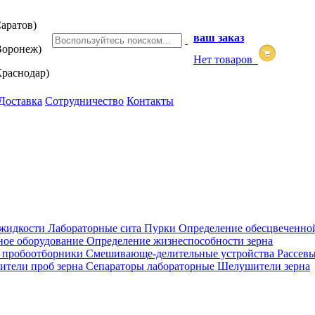
аратов)
ваш заказ
оронеж)
Нет товаров
раснодар)
Доставка
Сотрудничество
Контакты
 жидкости
Лабораторные сита
Пурки
Определение обесцвеченно
ное оборудование
Определение жизнеспособности зерна
 пробоотборники
Смешивающе-делительные устройства
Рассев
ители проб зерна
Сепараторы лабораторные
Шелушители зерна