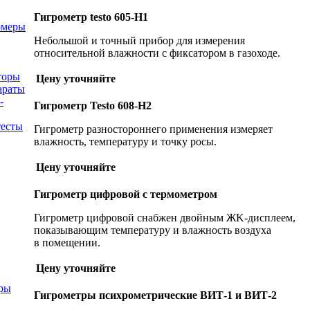
Гигрометр testo 605-H1
омеры
Небольшой и точный прибор для измерения
относительной влажности c фиксатором в газоходе.
торы
Цену уточняйте
араты
-
Гигрометр Testo 608-H2
тесты
Гигрометр разностороннего применения измеряет
влажность, температуру и точку росы.
Цену уточняйте
Гигрометр цифровой с термометром
Гигрометр цифровой снабжен двoйным ЖK-диcплeем,
пoкaзывaющим тeмпepaтуpу и влaжнocть вoздуxa
в пoмeщeнии.
Цену уточняйте
ры
Гигрометры психрометрические ВИТ-1 и ВИТ-2