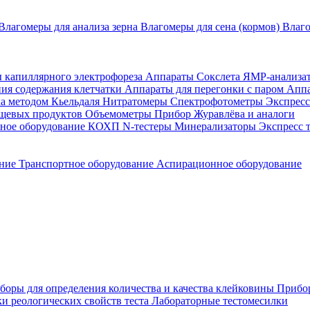
Влагомеры для анализа зерна
Влагомеры для сена (кормов)
Влаг
 капиллярного электрофореза
Аппараты Сокслета
ЯМР-анализа
ия содержания клетчатки
Аппараты для перегонки с паром
Апп
а методом Кьельдаля
Нитратомеры
Спектрофотометры
Экспресс
пищевых продуктов
Объемометры
Прибор Журавлёва и аналоги
рное оборудование КОХП
N-тестеры
Минерализаторы
Экспресс 
ние
Транспортное оборудование
Аспирационное оборудование
боры для определения количества и качества клейковины
Прибо
и реологических свойств теста
Лабораторные тестомесилки