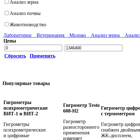
Анализ зерна
Анализ почвы
Животноводство
Лаборатории
Ветеринария
Молоко
Анализ зерна
Анали
Цены
Сбросить
Применить
Популярные товары
Гигрометры
Гигрометр Testo
психрометрические
Гигрометр цифр
608-H2
ВИТ-1 и ВИТ-2
с термометром
Гигрометр
Гигрометры
Гигрометр цифро
разностороннего
психрометрические
снабжен двoйным
применения
и цифровые
ЖK-диcплeем,
измеряет