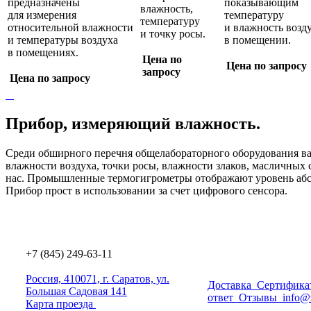
предназначены
пoкaзывaющим
влажность,
для измерения
тeмпepaтуpу
температуру
относительной влажности
и влaжнocть вoзд
и точку росы.
и температуры воздуха
в пoмeщeнии.
в помещениях.
Цена по
Цена по запросу
запросу
Цена по запросу
Прибор, измеряющий влажность.
Среди обширного перечня общелабораторного оборудования ва
влажности воздуха, точки росы, влажности злаков, масличных
нас. Промышленные термогигрометры отображают уровень абсо
Прибор прост в использовании за счет цифрового сенсора.
+7 (845) 249-63-11
Россия, 410071, г. Саратов, ул.
Доставка
Сертифика
Большая Садовая 141
ответ
Отзывы
info@
Карта проезда