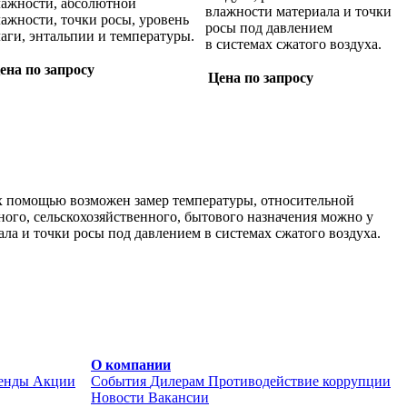
лажности, абсолютной
влажности материала и точки
ажности, точки росы, уровень
росы под давлением
аги, энтальпии и температуры.
в системах сжатого воздуха.
ена по запросу
Цена по запросу
х помощью возможен замер температуры, относительной
ного, сельскохозяйственного, бытового назначения можно у
а и точки росы под давлением в системах сжатого воздуха.
О компании
енды
Акции
События
Дилерам
Противодействие коррупции
Новости
Вакансии