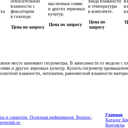
относительной
зонда влажности
в
масличных семян
влажности c
и температуры
вл
и других зерновых
уxa
фиксатором
в комплекте.
вл
культур.
в газоходе.
Цена по
Ц
Цена по запросу
Цена по запросу
запросу
жное место занимают гигрометры. В зависимости от модели с и
 семян и других зерновых культур. Купить гигрометр промышлен
лютной влажности, энтальпии, равновесной влажности материал
Главная
ты и гарантии
Полезная информация
Вопрос-
Каталог
Бр
zernolab.ru
Контакты