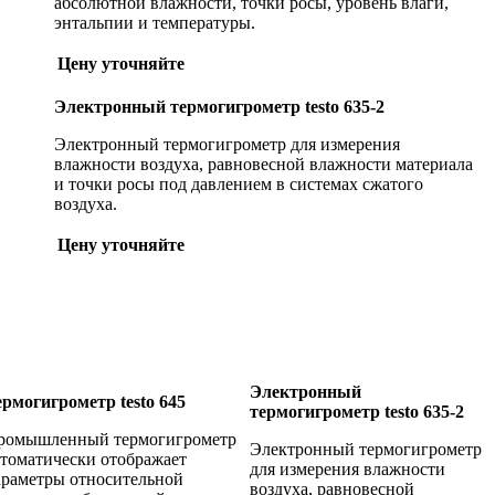
абсолютной влажности, точки росы, уровень влаги,
энтальпии и температуры.
Цену уточняйте
Электронный термогигрометр testo 635-2
Электронный термогигрометр для измерения
влажности воздуха, равновесной влажности материала
и точки росы под давлением в системах сжатого
воздуха.
Цену уточняйте
Электронный
ермогигрометр testo 645
термогигрометр testo 635-2
ромышленный термогигрометр
Электронный термогигрометр
втоматически отображает
для измерения влажности
араметры относительной
воздуха, равновесной