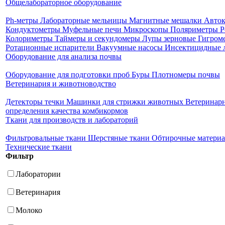
Общелабораторное оборудование
Ph-метры
Лабораторные мельницы
Магнитные мешалки
Авто
Кондуктометры
Муфельные печи
Микроскопы
Поляриметры
Р
Колориметры
Таймеры и секундомеры
Лупы зерновые
Гигром
Ротационные испарители
Вакуумные насосы
Инсектицидные 
Оборудование для анализа почвы
Оборудование для подготовки проб
Буры
Плотномеры почвы
Ветеринария и животноводство
Детекторы течки
Машинки для стрижки животных
Ветеринар
определения качества комбикормов
Ткани для производств и лабораторий
Фильтровальные ткани
Шерстяные ткани
Обтирочные матери
Технические ткани
Фильтр
Лаборатории
Ветеринария
Молоко