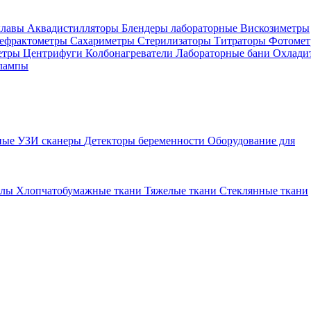
клавы
Аквадистилляторы
Блендеры лабораторные
Вискозиметры
ефрактометры
Сахариметры
Стерилизаторы
Титраторы
Фотоме
етры
Центрифуги
Колбонагреватели
Лабораторные бани
Охлади
лампы
ные УЗИ сканеры
Детекторы беременности
Оборудование для
алы
Хлопчатобумажные ткани
Тяжелые ткани
Стеклянные ткани