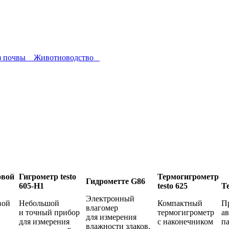
з почвы
Животноводство
овой
Гигрометр testo
Термогигрометр
Гидрометте G86
605-H1
testo 625
Т
Электронный
вой
Небольшой
Компактный
П
влагомер
и точный прибор
термогигрометр
а
для измерения
для измерения
с наконечником
п
влажности злаков,