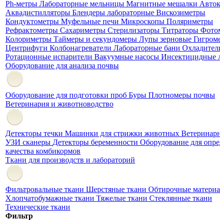
Ph-метры
Лабораторные мельницы
Магнитные мешалки
Авто
Аквадистилляторы
Блендеры лабораторные
Вискозиметры
Кондуктометры
Муфельные печи
Микроскопы
Поляриметры
Рефрактометры
Сахариметры
Стерилизаторы
Титраторы
Фото
Колориметры
Таймеры и секундомеры
Лупы зерновые
Гигром
Центрифуги
Колбонагреватели
Лабораторные бани
Охладител
Ротационные испарители
Вакуумные насосы
Инсектицидные 
Оборудование для анализа почвы
Оборудование для подготовки проб
Буры
Плотномеры почвы
Ветеринария и животноводство
Детекторы течки
Машинки для стрижки животных
Ветеринар
УЗИ сканеры
Детекторы беременности
Оборудование для опре
качества комбикормов
Ткани для производств и лабораторий
Фильтровальные ткани
Шерстяные ткани
Обтирочные матери
Хлопчатобумажные ткани
Тяжелые ткани
Стеклянные ткани
Технические ткани
Фильтр