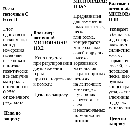
MICRORADAR
Влагомер
113AN
Весы
поточный
поточные C-
MICROR
Предназначен
lever II
113B
для измерения
влажности угля,
Этот
Измеряет
песка,
Влагомер
единственный
в бункерах
глинозема,
поточный
в своем роде
и дозатора
концентратов
MICRORADAR
метод
влажность
минеральных
113.2
измерения
силикатно
солей и других
позволяет
массы,
Используется
высоко
взвешивать
формовоч
при регулировании
абразивных
в потоке
смесей, г
доувлажнения
материалов
практически
порошков,
зерна
в транспортных
все сыпучие
песка, щеб
при его подготовке
потоках
материалы
рудных
к помолу.
на ленточных
с точностью
концентра
конвейерах
0,25%
угля, окси
в условиях
Цена по запросу
от конечного
алюминия
агрессивных
результата.
и других
сред
материало
и нестабильных
Цена по
по мощности
запросу
Цена по
потоков.
запросу