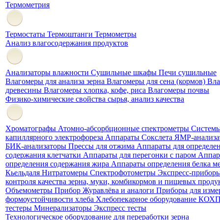
Термометрия
Термостаты
Термоштанги
Термометры
Анализ влагосодержания продуктов
Анализаторы влажности
Сушильные шкафы
Печи сушильные
Влагомеры для анализа зерна
Влагомеры для сена (кормов)
Вла
древесины
Влагомеры хлопка, кофе, риса
Влагомеры почвы
Физико-химические свойства сырья, анализ качества
Хроматографы
Атомно-абсорбционные спектрометры
Систем
капиллярного электрофореза
Аппараты Сокслета
ЯМР-анализа
БИК-анализаторы
Прессы для отжима
Аппараты для определе
содержания клетчатки
Аппараты для перегонки с паром
Аппар
определения содержания жира
Аппараты определения белка м
Кьельдаля
Нитратомеры
Спектрофотометры
Экспресс-приборы
контроля качества зерна, муки, комбикормов и пищевых проду
Объемометры
Прибор Журавлёва и аналоги
Приборы для изме
формоустойчивости хлеба
Хлебопекарное оборудование КОХ
тестеры
Минерализаторы
Экспресс тесты
Технологическое оборудование для переработки зерна