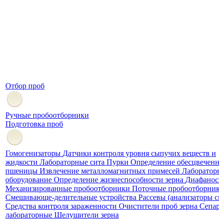
Отбор проб
Ручные пробоотборники
Подготовка проб
Гомогенизаторы
Датчики контроля уровня сыпучих веществ и
жидкости
Лабораторные сита
Пурки
Определение обесцвечен
пшеницы
Извлечение металломагнитных примесей
Лаборатор
оборудование
Определение жизнеспособности зерна
Диафанос
Механизированные пробоотборники
Поточные пробоотборни
Смешивающе-делительные устройства
Рассевы (анализаторы 
Средства контроля зараженности
Очистители проб зерна
Сепа
лабораторные
Шелушители зерна